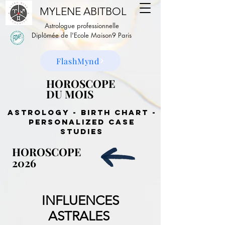
MYLENE ABITBOL
Astrologue professionnelle
Diplômée de l'Ecole Maison9 Paris
FlashMynd
HOROSCOPE
HOROSCOPE
DU MOIS
DU MOIS
Astrology - birth chart -
personalized case
studies
HOROSCOPE
HOROSCOPE
2026
2026
INFLUENCES
ASTRALES