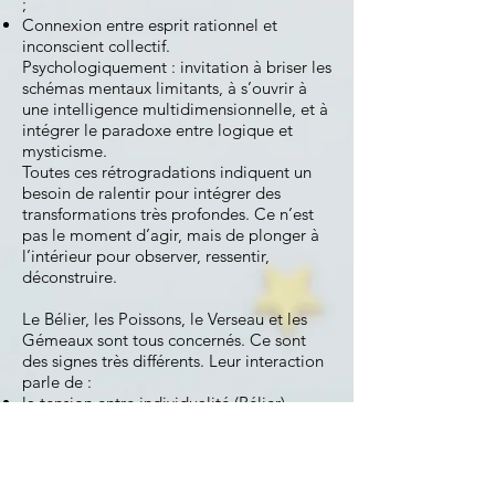
;
Connexion entre esprit rationnel et
inconscient collectif.
Psychologiquement : invitation à briser les
schémas mentaux limitants, à s’ouvrir à
une intelligence multidimensionnelle, et à
intégrer le paradoxe entre logique et
mysticisme.
Toutes ces rétrogradations indiquent un
besoin de ralentir pour intégrer des
transformations très profondes. Ce n’est
pas le moment d’agir, mais de plonger à
l’intérieur pour observer, ressentir,
déconstruire.
Le Bélier, les Poissons, le Verseau et les
Gémeaux sont tous concernés. Ce sont
des signes très différents. Leur interaction
parle de :
la tension entre individualité (Bélier),
fusion collective (Poissons), idéal social
(Verseau), et communication multiple
(Gémeaux) ;
la nécessité de trouver un pont entre tous