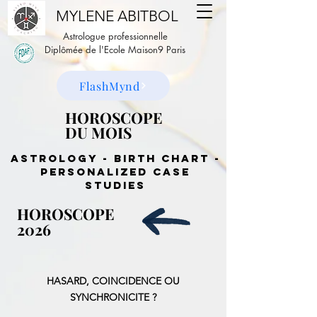
MYLENE ABITBOL
Astrologue professionnelle
Diplômée de l'Ecole Maison9 Paris
FlashMynd
HOROSCOPE
HOROSCOPE
DU MOIS
DU MOIS
Astrology - birth chart -
personalized case
studies
HOROSCOPE
HOROSCOPE
2026
2026
HASARD, COINCIDENCE OU
SYNCHRONICITE ?