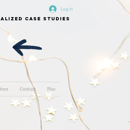
Log In
alized case studies
hème
Contact
Plus