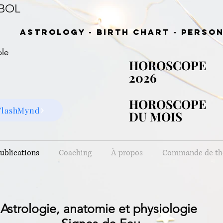
TBOL
Astrology - birth chart - person
ole
HOROSCOPE
HOROSCOPE
2026
2026
HOROSCOPE
HOROSCOPE
FlashMynd
DU MOIS
DU MOIS
ublications
Coaching
À propos
Commande de t
Astrologie, anatomie et physiologie