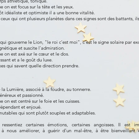
rps athlétique, tonique.
 on est focus sur la tête et les yeux.
idéaliste et optimiste il a une bonne vitalité.
ceux qui ont plusieurs planètes dans ces signes sont des battants, ils
 qui gouverne le Lion, "le roi c'est moi", c’est le signe solaire par exc
st magnétique et suscite l'admiration.
e on est axé sur le cœur et le dos.
sant et a le goût du luxe.
fixes qui savent quelle direction prendre.
ieu de la Lumière, associé à la foudre, au tonnerre.
généreux et passionné.
 on est centré sur le foie et les cuisses.
dépendant et enjoué.
s mutables qui sont plutôt souples et adaptables.
essentiez certaines émotions, certaines angoisses. Il est im
e à nous améliorer, à guérir d’un mal-être, à être bienveillant