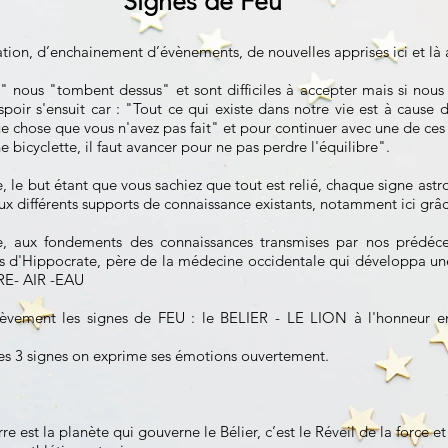
Signes de Feu
ation, d’enchainement d’évènements, de nouvelles apprises ici et là 
es" nous "tombent dessus" et sont difficiles à accepter mais si nous
spoir s'ensuit car : "Tout ce qui existe dans notre vie est à caus
ue chose que vous n'avez pas fait" et pour continuer avec une de ces
 bicyclette, il faut avancer pour ne pas perdre l'équilibre".
ve, le but étant que vous sachiez que tout est relié, chaque signe astr
ux différents supports de connaissance existants, notamment ici grâc
ne, aux fondements des connaissances transmises par nos prédéces
 d'Hippocrate, père de la médecine occidentale qui développa une
RE- AIR -EAU
ièvement les signes de FEU : le BELIER - LE LION à l'honneur en 
es 3 signes on exprime ses émotions ouvertement.
e est la planète qui gouverne le Bélier, c’est le Réveil de la force et